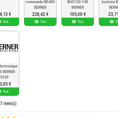
commande MS400
BHS120/140
boutons 
BERNER
BERNER
BERN
x
4,13 €
Prix
228,42 €
Prix
105,60 €
Prix
23,7
Vue
Vue
Vue
V
lectronique
0 BERNER
S550
x
3,05 €
Vue
 7 item(s)