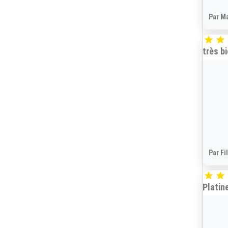
Par Ma


très b
Par Fi


Platin