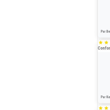
Par Be


Confo
Par Ke

