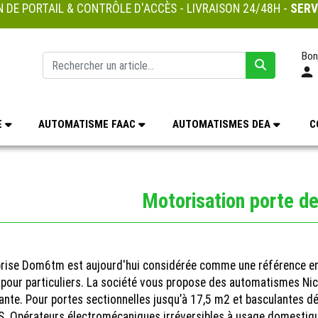
 DE PORTAIL & CONTRÔLE D'ACCÈS - LIVRAISON 24/48H -
SERV
Bon
E
AUTOMATISME FAAC
AUTOMATISMES DEA
C
Motorisation porte d
prise Dom6tm est aujourd'hui considérée comme une référence en
pour particuliers. La société vous propose des automatismes Nice
nte. Pour portes sectionnelles jusqu’à 17,5 m2 et basculantes dé
. Opérateurs électromécaniques irréversibles à usage domestiqu