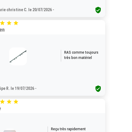

rie christine C. le 20/07/2026 -



ien
RAS comme toujours
très bon matériel

lipe R. le 19/07/2026 -



e
Reçu très rapidement