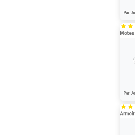
Par Jo


Moteur
Par Je


Armoir