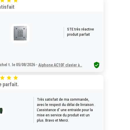



tisfait
STE très réactive
produit parfait

chel t. le 05/08/2026 -
Aiphone AC10F clavier à..



e parfait.
Très satisfait de ma commande,
avec le respect du délai de livraison .
L'assistance d' une entraide pour la
mise en service du produit est un
plus. Bravo et Merci.