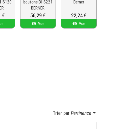
BHS120
boutons BHS221
Berner
ER
BERNER
1 €
Prix
56,29 €
Prix
22,24 €
ue
Vue
Vue
Trier par
Pertinence