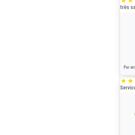


très sa
Par mi


Servic