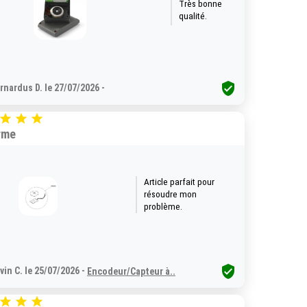
Très bonne
qualité.

rnardus D. le 27/07/2026 -



rme
Article parfait pour
résoudre mon
problème.

vin C. le 25/07/2026 -
Encodeur/Capteur à..


