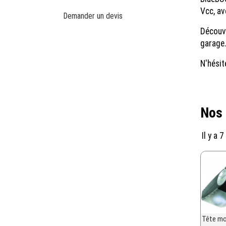
Vcc, a
Demander un devis
Découvr
garage
N'hésit
Nos 
Il y a 7
Tête m