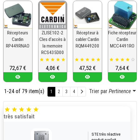
Récepteurs
ZLISE102-2
Récepteur à
Fiche récepteur
Cardin
Cles d'accès à
cabler Cardin
Cardin
RP449RNAO
la memoire
RQM449200
MCC4491RO
RCS435D00















Prix
72,67 €
Prix
4,06 €
Prix
47,52 €
Prix
7,64 €
1-24 of 79 item(s)
Trier par
Pertinence
Suivant
1
2
3
4





très satisfait
STE très réactive
produit parfait