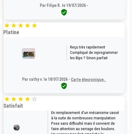
Par Filipe R. le 19/07/2026 -






Platine
Reçu très rapidement
Compliqué de reprogrammer
les Bips ? Sinon parfait
Par cathy v. le 18/07/2026 -
Carte élecronique..






Satisfait
En remplacement d'un mécanisme cassé
à la suite de nombreuses manipulation
Pose sans difficulté mais il convient de
faire attention au serrage des boulons.