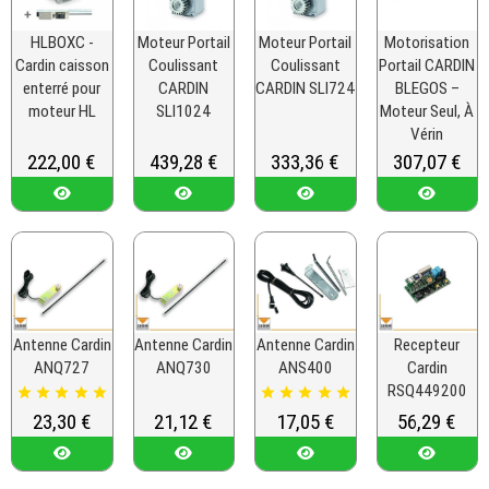
HLBOXC -
Moteur Portail
Moteur Portail
Motorisation
Cardin caisson
Coulissant
Coulissant
Portail CARDIN
enterré pour
CARDIN
CARDIN SLI724
BLEGOS –
moteur HL
SLI1024
Moteur Seul, À
Vérin
Prix
222,00 €
Prix
439,28 €
Prix
333,36 €
Prix
307,07 €
Antenne Cardin
Antenne Cardin
Antenne Cardin
Recepteur
ANQ727
ANQ730
ANS400
Cardin
RSQ449200










Prix
23,30 €
Prix
21,12 €
Prix
17,05 €
Prix
56,29 €