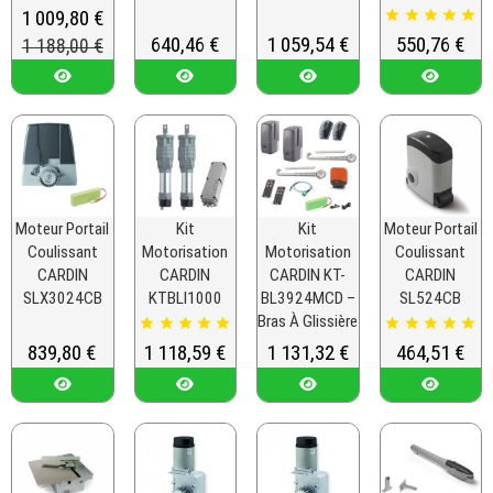
Prix
1 009,80 €
Prix de base





Prix
640,46 €
Prix
1 059,54 €
Prix
550,76 €
1 188,00 €
Moteur Portail
Kit
Kit
Moteur Portail
Coulissant
Motorisation
Motorisation
Coulissant
CARDIN
CARDIN
CARDIN KT-
CARDIN
SLX3024CB
KTBLI1000
BL3924MCD –
SL524CB
Bras À Glissière










Prix
839,80 €
Prix
1 118,59 €
Prix
1 131,32 €
Prix
464,51 €