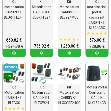
Kit
Kit
Kit
Kit
motorisation
Motorisation
Motorisation
motorisation
CARDIN KT-
CARDIN KT-
CARDIN KT-
portail
BLGRIFFE24T
BLGRIFFE24
BL3924MCB
coulissant
CARDIN KT-
SL524CBX





Prix
669,82 €
Prix de base
Prix
576,00 €
Pri





Prix
736,92 €
Prix
1 260,00 €
1 594,80 €
720,00 €
PROMO !
-15%
Kit
Kit
Kit
Moteur Portail
Motorisation
Motorisation
Motorisation
Coulissant
CARDIN KT-
CARDIN KT-
CARDIN KT-
CARDIN
BLEGOS
BLTOW24
HLXCORE24CC
SLX1524CB




