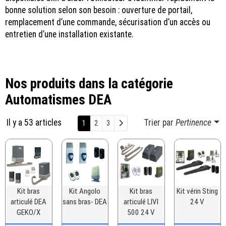
bonne solution selon son besoin : ouverture de portail,
remplacement d’une commande, sécurisation d’un accès ou
entretien d’une installation existante.
Nos produits dans la catégorie
Automatismes DEA
Il y a 53 articles
Trier par
Pertinence
Suivant
1
2
3
Kit bras
Kit Angolo
Kit bras
Kit vérin Sting
articulé DEA
sans bras- DEA
articulé LIVI
24 V
GEKO/X
500 24 V