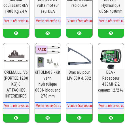
coulissant REV
volts moteur
radio DEA
Hydraulique
1400 Kg 24 V
seul DEA
605N 400mm
Vente réservée aux professionnels
Vente réservée aux professionnels
Vente réservée aux professionnels
Vente réservée aux
PACK
CREMAILL. V6
KITOLI603 - Kit
Bras alu pour
DEA -
(PORTEE 1200
vérin
LIVI500 & 502
Récepteur
KG) 6
hydraulique
433MHZ 2
ATTACHES
603N bloquant
canaux 12/24v
INFERIEURES
270 mm
Vente réservée aux professionnels
Vente réservée aux professionnels
Vente réservée aux professionnels
Vente réservée aux