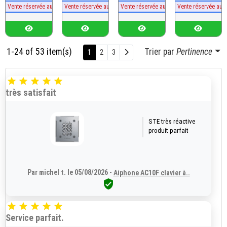
Vente réservée aux professionnels
Vente réservée aux professionnels
Vente réservée aux professionnels
Vente réservée aux
1-24 of 53 item(s)
Trier par
Pertinence
Suivant
1
2
3





très satisfait
STE très réactive
produit parfait
Par michel t. le 05/08/2026 -
Aiphone AC10F clavier à..






Service parfait.