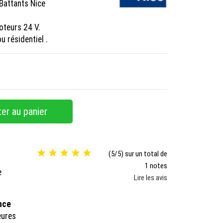
 Battants Nice
oteurs 24 V.
u résidentiel .
er au panier





(5/5) sur un total de
1 notes
e
Lire les avis
ance
eures