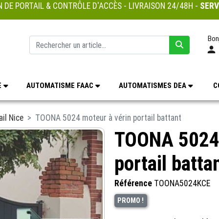
 DE PORTAIL & CONTRÔLE D'ACCÈS - LIVRAISON 24/48H -
SERV
Bon
E
AUTOMATISME FAAC
AUTOMATISMES DEA
C
il Nice
TOONA 5024 moteur à vérin portail battant
TOONA 5024 
portail batta
Référence
TOONA5024KCE
PROMO !