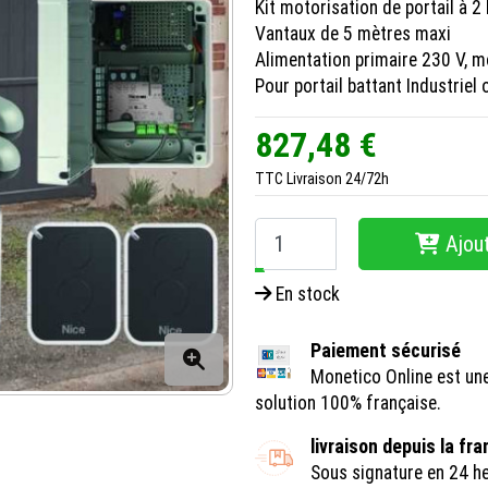
Kit motorisation de portail à 2
Vantaux de 5 mètres maxi
Alimentation primaire 230 V, m
Pour portail battant Industriel o
827,48 €
TTC
Livraison 24/72h
Ajout
−
+
En stock
Paiement sécurisé
Monetico Online est un
solution 100% française.
livraison depuis la fr
Sous signature en 24 h