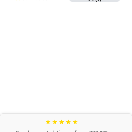




