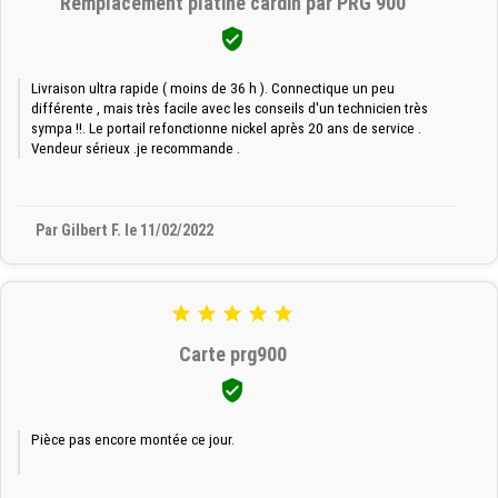
Remplacement platine cardin par PRG 900

Livraison ultra rapide ( moins de 36 h ). Connectique un peu
différente , mais très facile avec les conseils d'un technicien très
sympa !!. Le portail refonctionne nickel après 20 ans de service .
Vendeur sérieux .je recommande .
Par Gilbert F. le 11/02/2022





Carte prg900

Pièce pas encore montée ce jour.