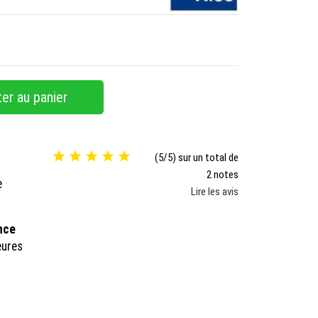
er au panier





(5/5) sur un total de
2 notes
e
Lire les avis
ance
eures