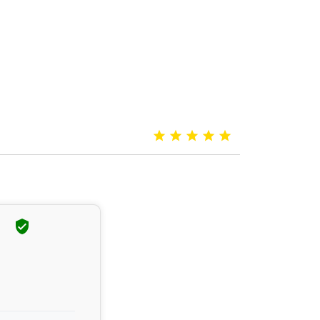





