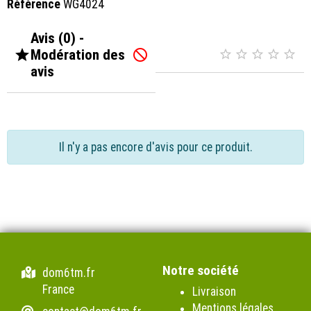
Référence
WG4024
Avis (0) -

Modération des






avis
Il n'y a pas encore d'avis pour ce produit.
Notre société
dom6tm.fr
France
Livraison
Mentions légales