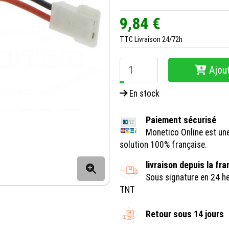
9,84 €
TTC
Livraison 24/72h
Ajout
−
+
En stock
Paiement sécurisé
Monetico Online est un
solution 100% française.
livraison depuis la fr
Sous signature en 24 h
TNT
Retour sous 14 jours