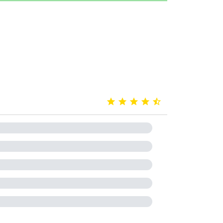




