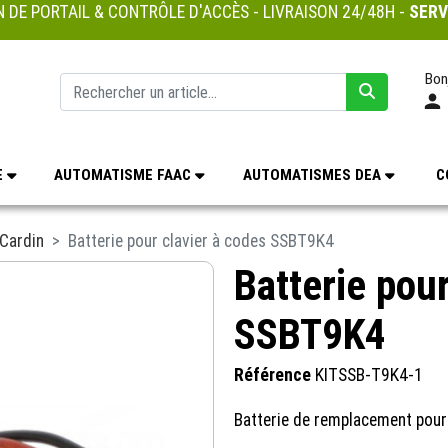
 DE PORTAIL & CONTRÔLE D'ACCÈS - LIVRAISON 24/48H -
SERV
Bon
E
AUTOMATISME FAAC
AUTOMATISMES DEA
C
Cardin
Batterie pour clavier à codes SSBT9K4
Batterie pour
SSBT9K4
Référence
KITSSB-T9K4-1
Batterie de remplacement pour 