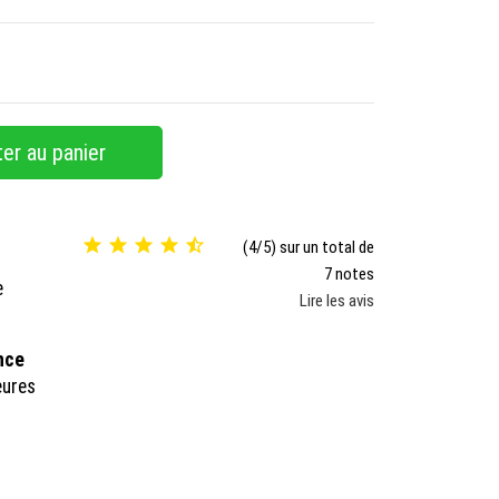
er au panier





(4/5) sur un total de
7 notes
e
Lire les avis
ance
eures