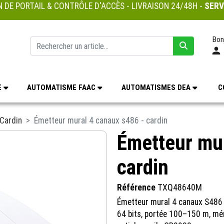
 DE PORTAIL & CONTRÔLE D'ACCÈS - LIVRAISON 24/48H -
SERV
Bon
E
AUTOMATISME FAAC
AUTOMATISMES DEA
C
Cardin
Émetteur mural 4 canaux s486 - cardin
Émetteur mur
cardin
Référence
TXQ48640M
Émetteur mural 4 canaux S486 
64 bits, portée 100–150 m, mé