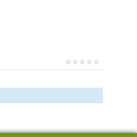




