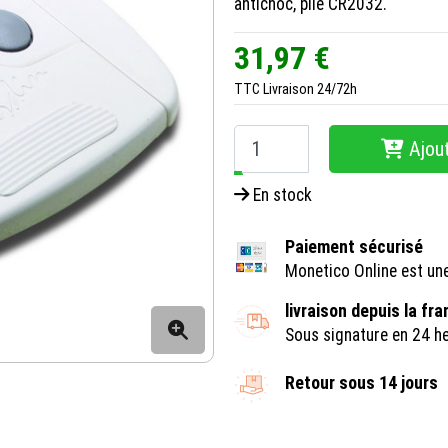
antichoc, pile CR2032.
31,97 €
TTC
Livraison 24/72h
Ajout
−
+
En stock
Paiement sécurisé
Monetico Online est un
livraison depuis la fr
Sous signature en 24 h
Retour sous 14 jours