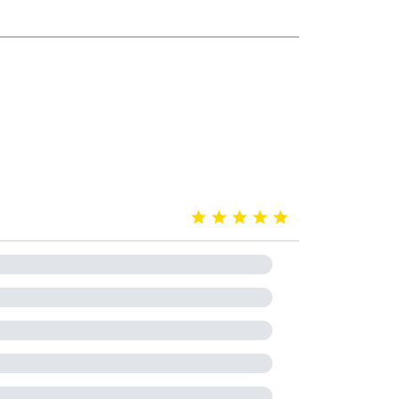




