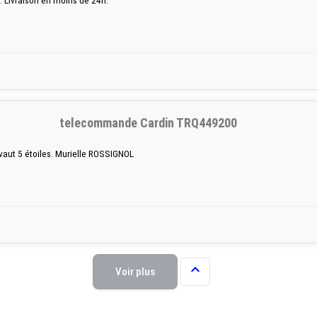
. Livraison en moins de 24h.
telecommande Cardin TRQ449200
 vaut 5 étoiles. Murielle ROSSIGNOL

Voir plus