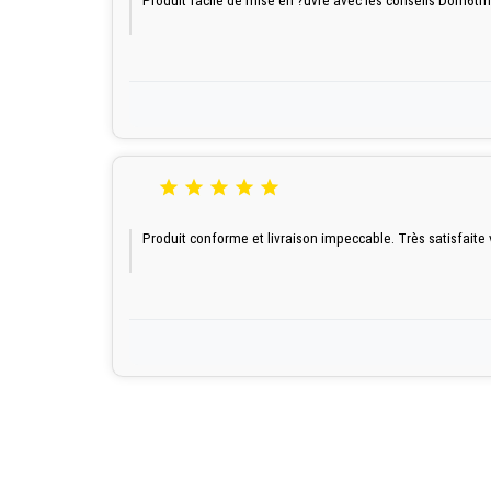
Produit facile de mise en ?uvre avec les conseils Dom6tm





Produit conforme et livraison impeccable. Très satisfaite