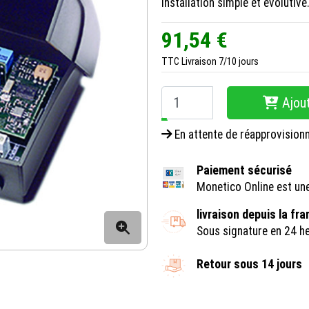
Installation simple et évolutive
91,54 €
TTC
Livraison 7/10 jours
Ajout
−
+
En attente de réapprovisio
Paiement sécurisé
Monetico Online est un
livraison depuis la fr
Sous signature en 24 h
Retour sous 14 jours