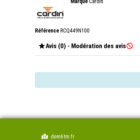
Marque
Cardin
Référence
RCQ449N100

Avis (0) - Modération des avis

dom6tm.fr