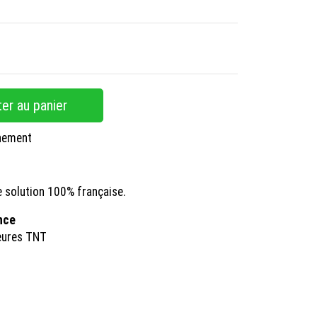
.
er au panier
nnement
e solution 100% française.
ance
eures TNT