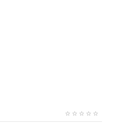




