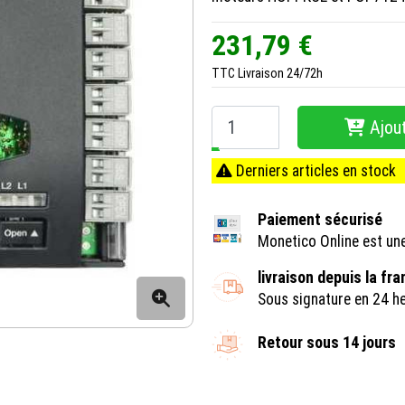
231,79 €
TTC
Livraison 24/72h
Ajout
−
+
Derniers articles en stock
Paiement sécurisé
Monetico Online est un
livraison depuis la fr
Sous signature en 24 h
Retour sous 14 jours