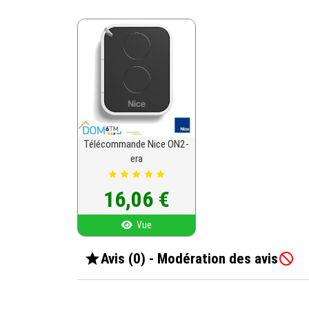
Télécommande Nice ON2-
era





Prix
16,06 €
Vue

Avis (0) - Modération des avis
