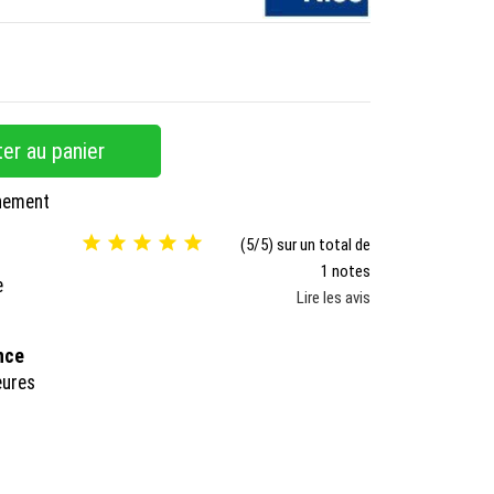
er au panier
nnement





(5/5) sur un total de
1 notes
e
Lire les avis
ance
eures