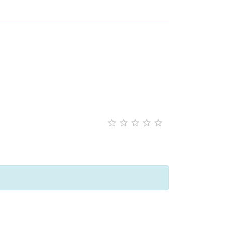




