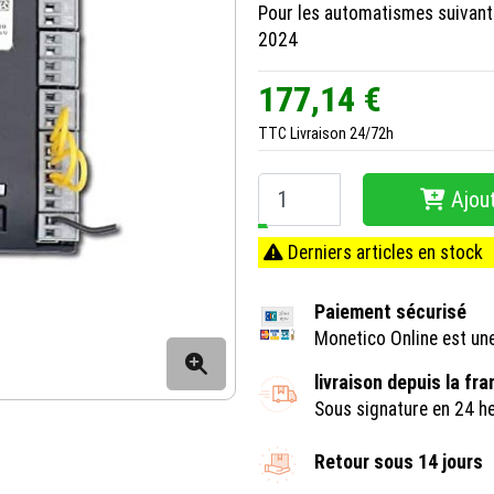
Pour les automatismes suivant
2024
177,14 €
TTC
Livraison 24/72h
Ajout
−
+
Derniers articles en stock
Paiement sécurisé
Monetico Online est un
livraison depuis la fr
Sous signature en 24 h
Retour sous 14 jours