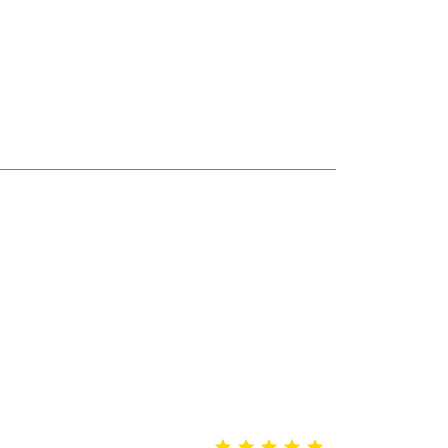




