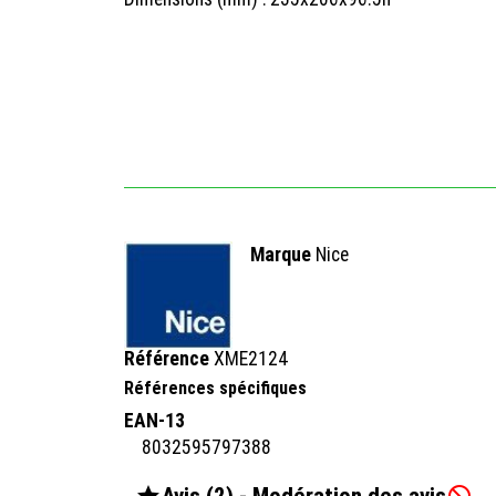
Marque
Nice
Référence
XME2124
Références spécifiques
EAN-13
8032595797388

Avis (2) - Modération des avis
