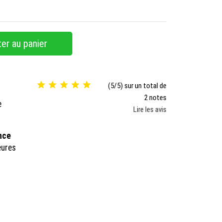
er au panier





(5/5) sur un total de
2 notes
e
Lire les avis
ance
eures