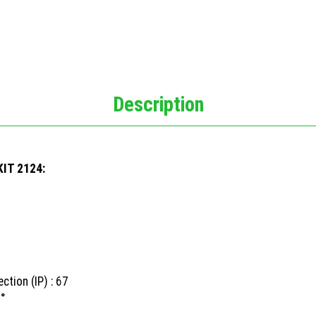
Description
KIT 2124:
ction (IP) : 67
0°