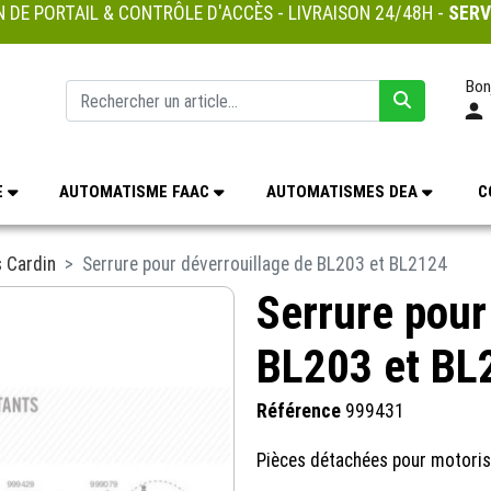
 DE PORTAIL & CONTRÔLE D'ACCÈS - LIVRAISON 24/48H -
SERV
Bon
E
AUTOMATISME FAAC
AUTOMATISMES DEA
C
 Cardin
Serrure pour déverrouillage de BL203 et BL2124
Serrure pour
BL203 et BL
Référence
999431
Pièces détachées pour motorisa