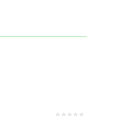




