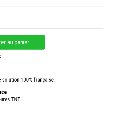
er au panier
s
e solution 100% française.
ance
eures TNT