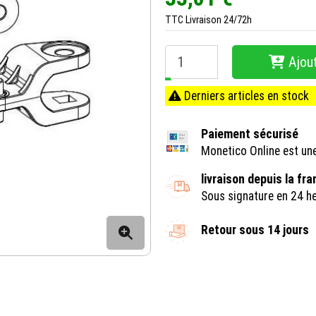
TTC
Livraison 24/72h
Ajout
−
+
Derniers articles en stock
Paiement sécurisé
Monetico Online est un
livraison depuis la fr
Sous signature en 24 h
Retour sous 14 jours