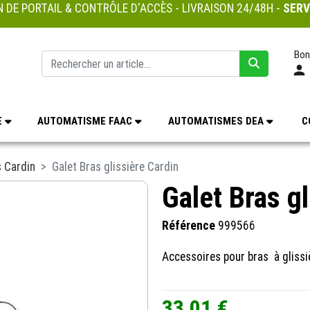
 DE PORTAIL & CONTRÔLE D'ACCÈS - LIVRAISON 24/48H -
SERV
Bon
E
AUTOMATISME FAAC
AUTOMATISMES DEA
C
 Cardin
Galet Bras glissière Cardin
Galet Bras gl
Référence
999566
Accessoires pour bras à gliss
33,01 €