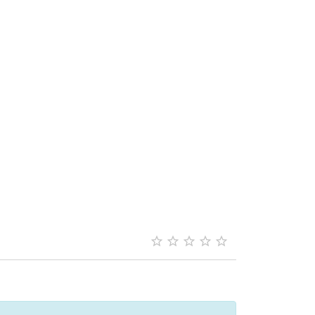




