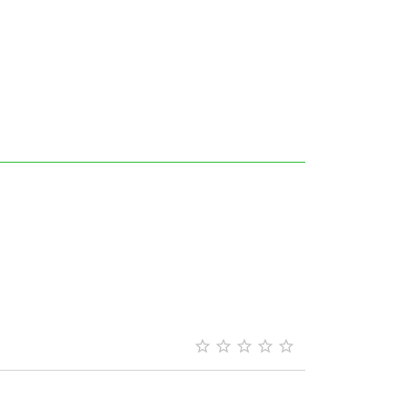




