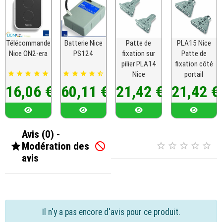
Télécommande
Batterie Nice
Patte de
PLA15 Nice
Nice ON2-era
PS124
fixation sur
Patte de
pilier PLA14
fixation côté










Nice
portail
Prix
Prix
Prix
Prix
16,06 €
60,11 €
21,42 €
21,42 €
Avis (0) -

Modération des






avis
Il n'y a pas encore d'avis pour ce produit.