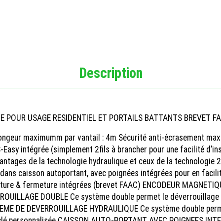
Description
 POUR USAGE RESIDENTIEL ET PORTAILS BATTANTS BREVET F
Longeur maximumm par vantail : 4m Sécurité anti-écrasement max
y intégrée (simplement 2fils à brancher pour une facilité d’insta
avantages de la technologie hydraulique et ceux de la technologie 2
 dans caisson autoportant, avec poignées intégrées pour en facili
rture & fermeture intégrées (brevet FAAC) ENCODEUR MAGNETIQU
UILLAGE DOUBLE Ce système double permet le déverrouillage du po
SYSTEME DE DEVERROUILLAGE HYDRAULIQUE Ce système double permet l
t une clé personnalisée CAISSON AUTO-PORTANT AVEC POIGNEES INTEG