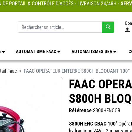
 DE PORTAIL & CONTRÔLE D'ACCÈS - LIVRAISON 24/48H -
SERV
Bon
E
AUTOMATISME FAAC
AUTOMATISMES DEA
C
tail Faac
FAAC OPERATEUR ENTERRE S800H BLOQUANT 100°
FAAC OPERA
S800H BLOQ
Référence
S800HENCCB
S800H ENC CBAC 100°
Opérat
hydraulique 24V - 2m par vantai