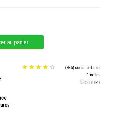
er au panier





(4/5) sur un total de
1 notes
e
Lire les avis
ance
eures