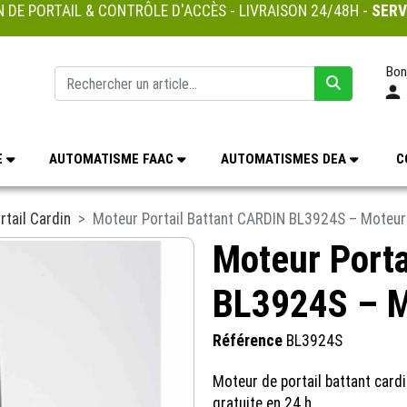
 DE PORTAIL & CONTRÔLE D'ACCÈS - LIVRAISON 24/48H -
SERV
Bon
E
AUTOMATISME FAAC
AUTOMATISMES DEA
C
rtail Cardin
Moteur Portail Battant CARDIN BL3924S – Moteur 
Moteur Porta
BL3924S – M
Référence
BL3924S
Moteur de portail battant cardi
gratuite en 24 h