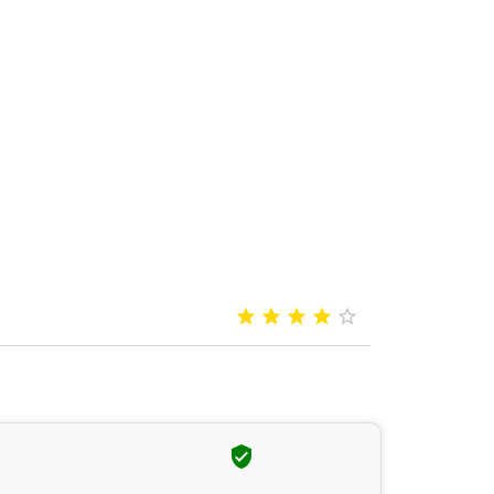





