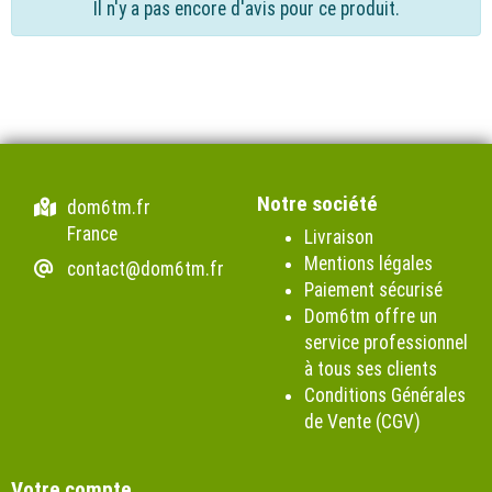
Il n'y a pas encore d'avis pour ce produit.
Notre société
dom6tm.fr
France
Livraison
Mentions légales
contact@dom6tm.fr
Paiement sécurisé
Dom6tm offre un
service professionnel
à tous ses clients
Conditions Générales
de Vente (CGV)
Votre compte