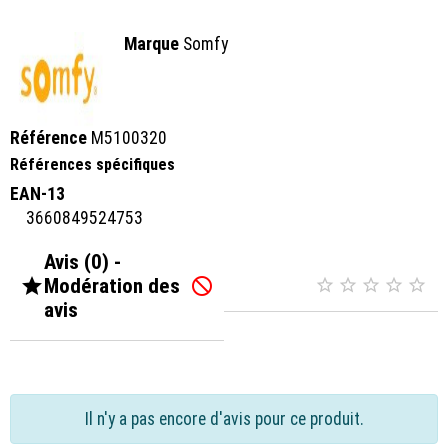
Marque
Somfy
Référence
M5100320
Références spécifiques
EAN-13
3660849524753
Avis (0) -

Modération des






avis
Il n'y a pas encore d'avis pour ce produit.