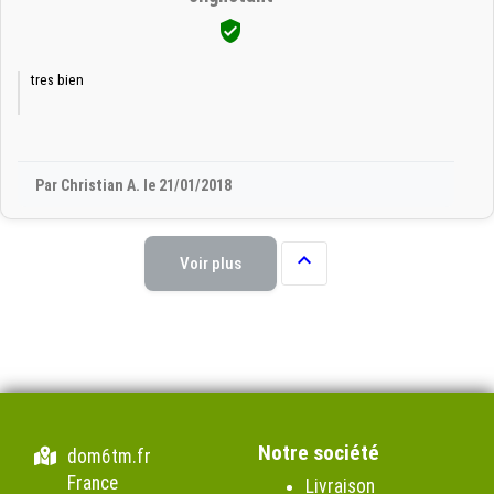

tres bien
Par Christian A. le 21/01/2018

Voir plus
Notre société
dom6tm.fr
France
Livraison