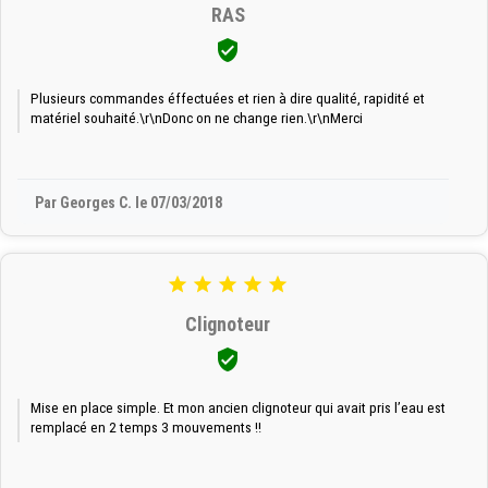
RAS

Plusieurs commandes éffectuées et rien à dire qualité, rapidité et
matériel souhaité.\r\nDonc on ne change rien.\r\nMerci
Par Georges C. le 07/03/2018





Clignoteur

Mise en place simple. Et mon ancien clignoteur qui avait pris l’eau est
remplacé en 2 temps 3 mouvements !!