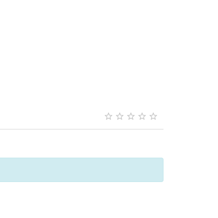




