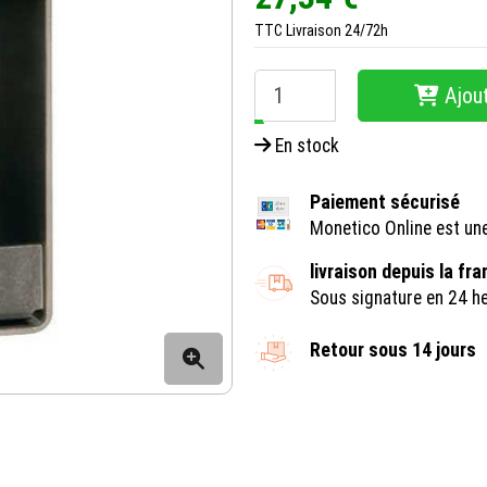
TTC
Livraison 24/72h
Ajout
−
+
En stock
Paiement sécurisé
Monetico Online est un
livraison depuis la fr
Sous signature en 24 h
Retour sous 14 jours