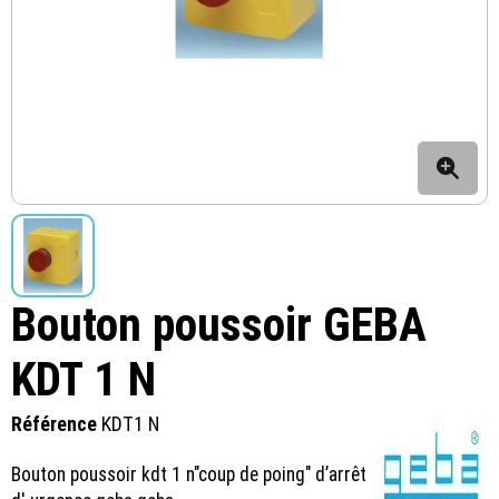
Bouton poussoir GEBA
KDT 1 N
Référence
KDT1 N
Bouton poussoir kdt 1 n"coup de poing" d’arrêt