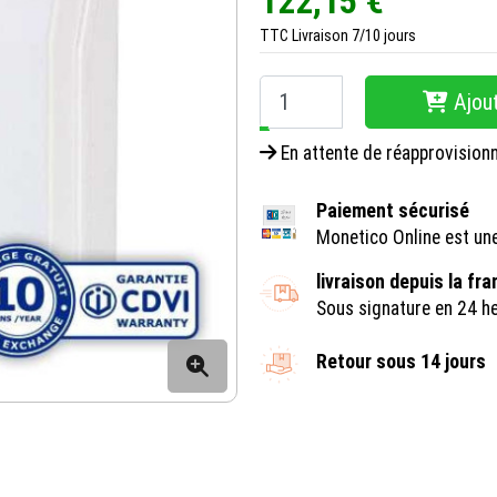
122,15 €
TTC
Livraison 7/10 jours
Ajout
−
+
En attente de réapprovisio
Paiement sécurisé
Monetico Online est un
livraison depuis la fr
Sous signature en 24 h
Retour sous 14 jours