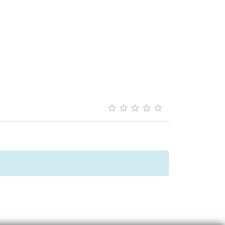




