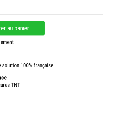
er au panier
nnement
e solution 100% française.
ance
eures TNT