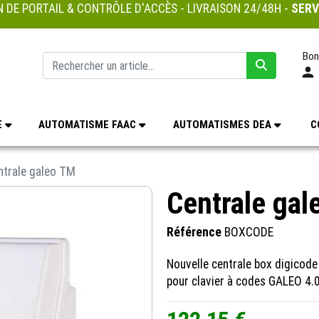
 DE PORTAIL & CONTRÔLE D'ACCÈS - LIVRAISON 24/48H -
SERV
Bon
E
AUTOMATISME FAAC
AUTOMATISMES DEA
C
ntrale galeo TM
Centrale gal
Référence
BOXCODE
Nouvelle centrale box digicod
pour clavier à codes GALEO 4.