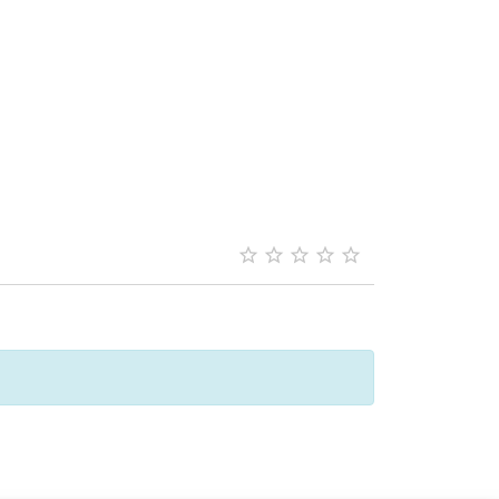




