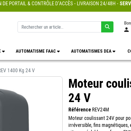
 DE PORTAIL & CONTRÔLE D'ACCÈS - LIVRAISON 24/48H -
SERV
Bon
E
AUTOMATISME FAAC
AUTOMATISMES DEA
C
REV 1400 Kg 24 V
Moteur coul
24 V
Référence
REV24M
Moteur coulissant 24V pour por
irréversible, fins magnétiques,