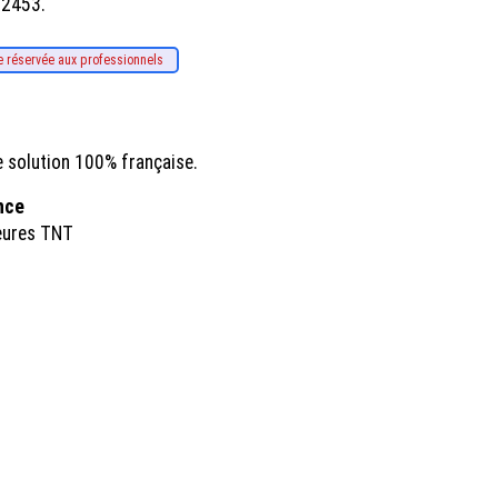
12453.
e réservée aux professionnels
e solution 100% française.
ance
eures TNT