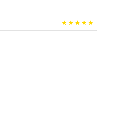




