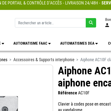
 DE PORTAIL & CONTRÔLE D'ACCÈS - LIVRAISON 24/48H -
SERV
Bon
E
AUTOMATISME FAAC
AUTOMATISMES DEA
C
hones
Accessoires & Supports interphonie
Aiphone AC10F cla
Aiphone AC10
aiphone enc
Référence
AC10F
Clavier à codes pose en encastr
au vandalisme