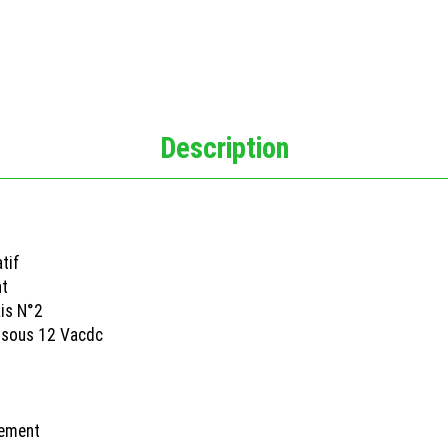
Description
tif
nt
ais N°2
A sous 12 Vacdc
nement