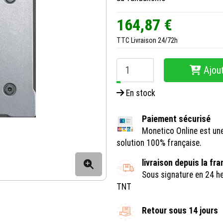
164,87 €
TTC
Livraison 24/72h
Ajout
−
+
En stock
Paiement sécurisé
Monetico Online est un
solution 100% française.
livraison depuis la fr
Sous signature en 24 h
TNT
Retour sous 14 jours