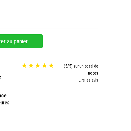
er au panier





(5/5) sur un total de
1 notes
e
Lire les avis
ance
eures