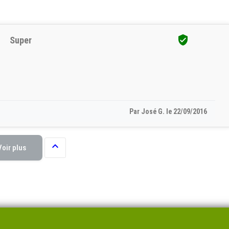

Super
Par José G. le 22/09/2016

Voir plus