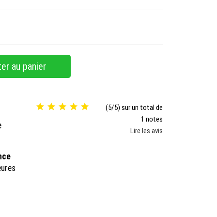
er au panier





(5/5) sur un total de
1 notes
e
Lire les avis
ance
eures