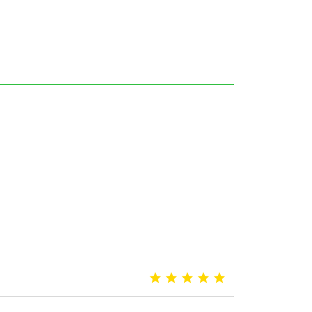




