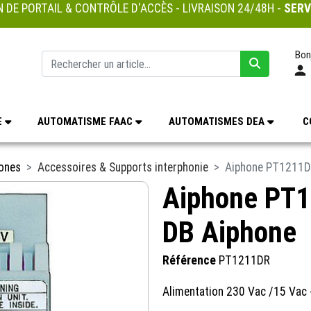
 DE PORTAIL & CONTRÔLE D'ACCÈS - LIVRAISON 24/48H -
SERV
Bon
E
AUTOMATISME FAAC
AUTOMATISMES DEA
C
hones
Accessoires & Supports interphonie
Aiphone PT1211DR
Aiphone PT1
DB Aiphone
Référence
PT1211DR
Alimentation 230 Vac /15 Vac 