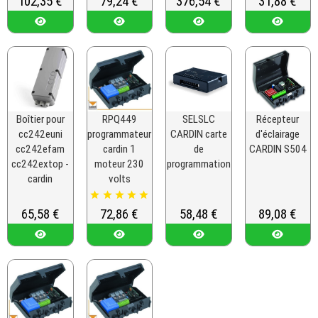
102,35 €
79,24 €
376,54 €
31,88 €
Boîtier pour
RPQ449
SELSLC
Récepteur
cc242euni
programmateur
CARDIN carte
d'éclairage
cc242efam
cardin 1
de
CARDIN S504
cc242extop -
moteur 230
programmation
cardin
volts





Prix
65,58 €
Prix
72,86 €
Prix
58,48 €
Prix
89,08 €