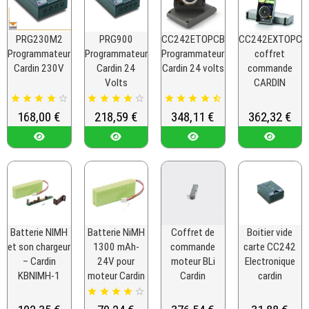
PRG230M2
PRG900
CC242ETOPCB
CC242EXTOPCB
Programmateur
Programmateur
Programmateur
coffret
Cardin 230V
Cardin 24
Cardin 24 volts
commande
Volts
CARDIN















Prix
168,00 €
Prix
218,59 €
Prix
348,11 €
Prix
362,32 €
Batterie NIMH
Batterie NiMH
Coffret de
Boitier vide
et son chargeur
1300 mAh-
commande
carte CC242
– Cardin
24V pour
moteur BLi
Electronique
KBNIMH-1
moteur Cardin
Cardin
cardin





Prix
Prix
Prix
Prix