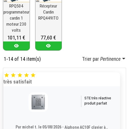
RPQ504
Récepteur
programmateur
Cardin
cardin 1
RPQ449ITO
moteur 230
volts
Prix
101,11 €
Prix
77,60 €
1-14 of 14 item(s)
Trier par
Pertinence





très satisfait
STE très réactive
produit parfait
Par michel t. le 05/08/2026 -
Aiphone AC10F clavier à..