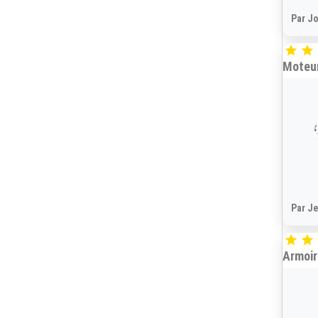
Par Jo


Moteur
Par Je


Armoir