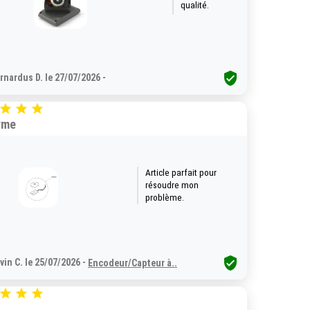
qualité.

rnardus D. le 27/07/2026 -



rme
Article parfait pour
résoudre mon
problème.

vin C. le 25/07/2026 -
Encodeur/Capteur à..


