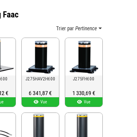
g Faac
Trier par
Pertinence
H600
J275HAV2H600
J275FH600
12 €
Prix
6 341,87 €
Prix
1 330,69 €
ue
Vue
Vue