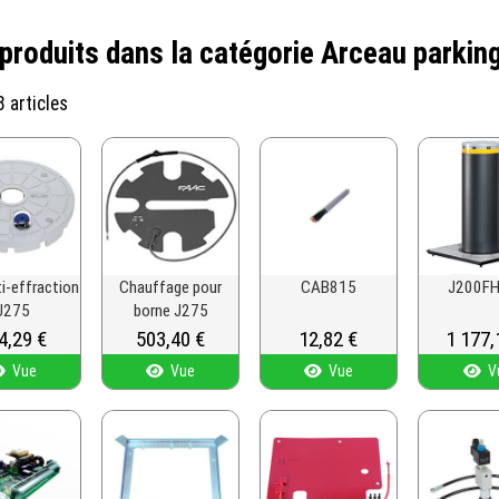
produits dans la catégorie Arceau parkin
18 articles
i-effraction
Chauffage pour
CAB815
J200F
J275
borne J275
x
4,29 €
Prix
503,40 €
Prix
12,82 €
Prix
1 177,
Vue
Vue
Vue
V