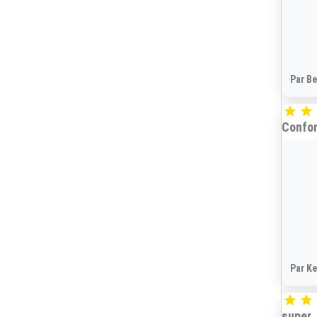
Par Be


Confo
Par Ke


super