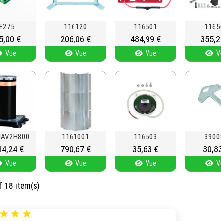
E275
116120
116501
1165
x
5,00 €
Prix
206,06 €
Prix
484,99 €
Prix
355,2
Vue
Vue
Vue
V
HAV2H800
1161001
116503
3900
14,24 €
Prix
790,67 €
Prix
35,63 €
Prix
30,8
Vue
Vue
Vue
V
f 18 item(s)


