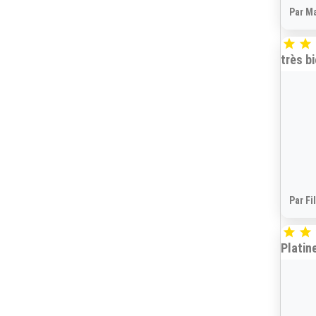
Par Ma


très b
Par Fi


Platin