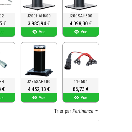
02
J200HAH600
J200SAH600
5 €
Prix
3 985,94 €
Prix
4 098,30 €
ue
Vue
Vue
84
J275SAH600
116504
3 €
Prix
4 452,13 €
Prix
86,73 €
ue
Vue
Vue
Trier par
Pertinence