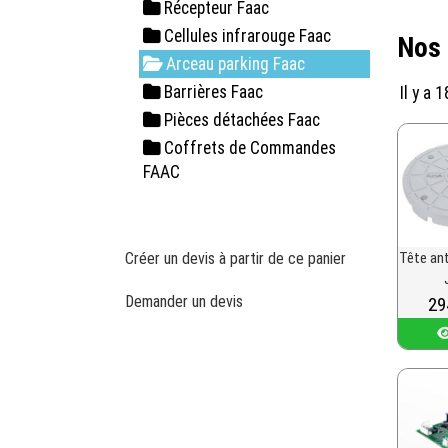
Récepteur Faac
Cellules infrarouge Faac
Nos 
Arceau parking Faac
Barrières Faac
Il y a 
Pièces détachées Faac
Coffrets de Commandes
FAAC
Tête ant
Créer un devis à partir de ce panier
Demander un devis
Pri
29