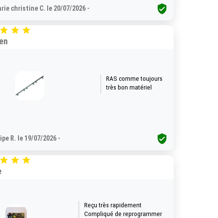

rie christine C. le 20/07/2026 -



ien
RAS comme toujours
très bon matériel

lipe R. le 19/07/2026 -



e
Reçu très rapidement
Compliqué de reprogrammer