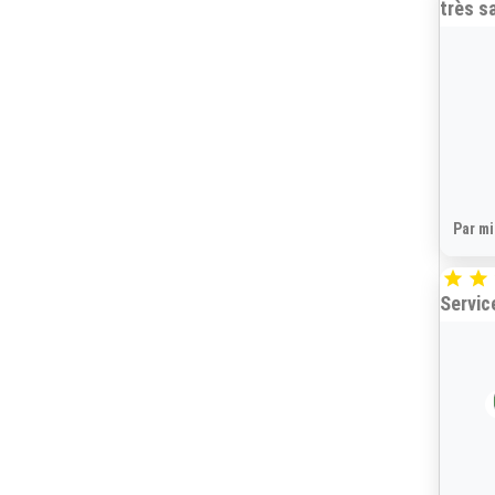
très sa
Par mi


Servic