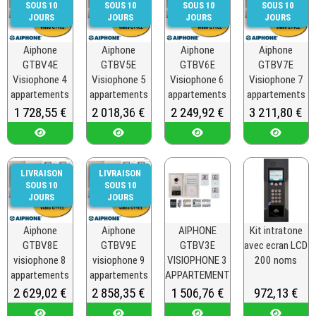
SOUS 10
SOUS 10
SOUS 10
SOUS 10
JOURS
JOURS
JOURS
JOURS
Aiphone
Aiphone
Aiphone
Aiphone
GTBV4E
GTBV5E
GTBV6E
GTBV7E
Visiophone 4
Visiophone 5
Visiophone 6
Visiophone 7
appartements
appartements
appartements
appartements
Prix
1 728,55 €
Prix
2 018,36 €
Prix
2 249,92 €
Prix
3 211,80 €
LIVRAISON
LIVRAISON
SOUS 10
SOUS 10
JOURS
JOURS
Aiphone
Aiphone
AIPHONE
Kit intratone
GTBV8E
GTBV9E
GTBV3E
avec ecran LCD
visiophone 8
visiophone 9
VISIOPHONE 3
200 noms
appartements
appartements
APPARTEMENTS
Prix
2 629,02 €
Prix
2 858,35 €
Prix
1 506,76 €
Prix
972,13 €