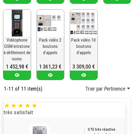
Vidéophone
Pack vidéo 2
Pack vidéo 10
GSM intratone
boutons
boutons
à défilement de
d'appels
d'appels
noms
Prix
1 452,98 €
Prix
1 361,23 €
Prix
3 309,00 €
1-11 of 11 item(s)
Trier par
Pertinence





très satisfait
STE très réactive