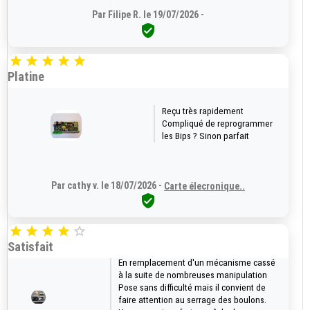
Par Filipe R. le 19/07/2026 -






Platine
Reçu très rapidement
Compliqué de reprogrammer
les Bips ? Sinon parfait
Par cathy v. le 18/07/2026 -
Carte élecronique..






Satisfait
En remplacement d'un mécanisme cassé
à la suite de nombreuses manipulation
Pose sans difficulté mais il convient de
faire attention au serrage des boulons.